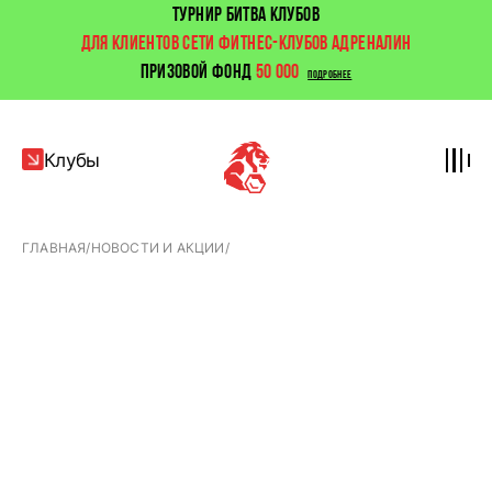
ТУРНИР БИТВА КЛУБОВ
ДЛЯ КЛИЕНТОВ СЕТИ ФИТНЕС-КЛУБОВ АДРЕНАЛИН
ПРИЗОВОЙ ФОНД
50 000
ПОДРОБНЕЕ
Клубы
ГЛАВНАЯ
/
НОВОСТИ И АКЦИИ
/
С
какого
возраста
можно
ходить
в